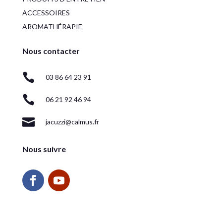
ACCESSOIRES
AROMATHÉRAPIE
Nous contacter

03 86 64 23 91

06 21 92 46 94

jacuzzi@calmus.fr
Nous suivre