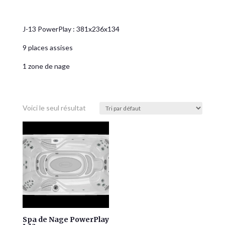
J-13 PowerPlay : 381x236x134
9 places assises
1 zone de nage
Voici le seul résultat
Spa de Nage PowerPlay