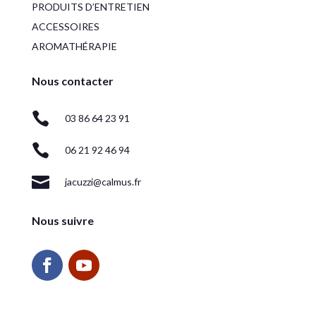
PRODUITS D’ENTRETIEN
ACCESSOIRES
AROMATHÉRAPIE
Nous contacter

03 86 64 23 91

06 21 92 46 94

jacuzzi@calmus.fr
Nous suivre