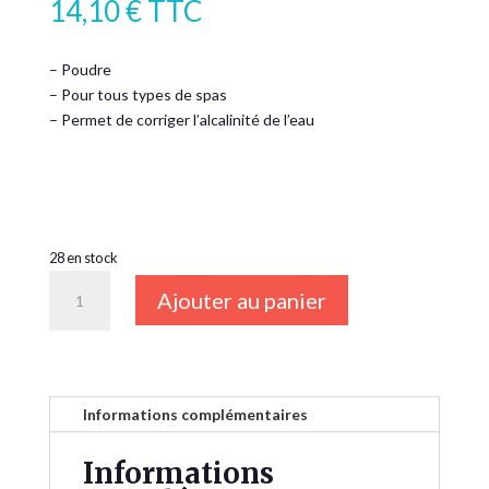
14,10
€
TTC
– Poudre
– Pour tous types de spas
– Permet de corriger l’alcalinité de l’eau
28 en stock
quantité
Ajouter au panier
de
ALKANAL
HTH®
Spa
Informations complémentaires
Informations