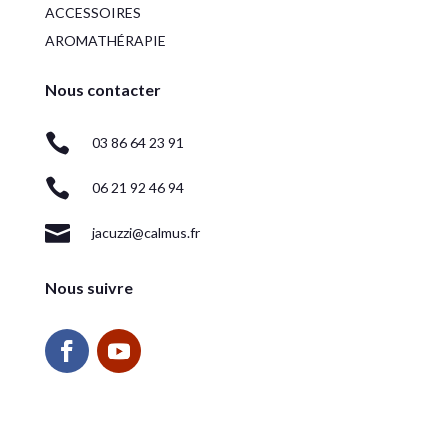
ACCESSOIRES
AROMATHÉRAPIE
Nous contacter

03 86 64 23 91

06 21 92 46 94

jacuzzi@calmus.fr
Nous suivre