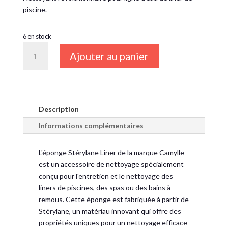
piscine.
6 en stock
quantité
Ajouter au panier
de
EPONGE
Stérylane
Liner
CAMYLLE
Description
Informations complémentaires
L'éponge Stérylane Liner de la marque Camylle
est un accessoire de nettoyage spécialement
conçu pour l'entretien et le nettoyage des
liners de piscines, des spas ou des bains à
remous. Cette éponge est fabriquée à partir de
Stérylane, un matériau innovant qui offre des
propriétés uniques pour un nettoyage efficace