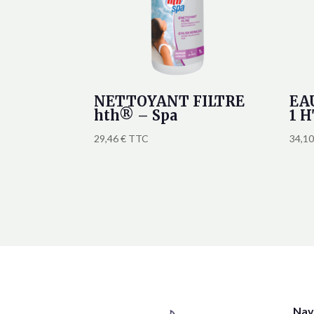
NETTOYANT FILTRE
EA
hth® – Spa
1 
29,46
€
TTC
34,1
Nav