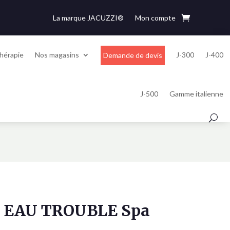
La marque JACUZZI®
Mon compte
hérapie
Nos magasins
J-300
J-400
Demande de devis
J-500
Gamme italienne
 EAU TROUBLE Spa