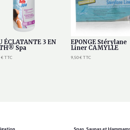
U ÉCLATANTE 3 EN
EPONGE Stérylane
HTH® Spa
Liner CAMYLLE
0
€
TTC
9,50
€
TTC
igation
Spas, Saunas et Hammam