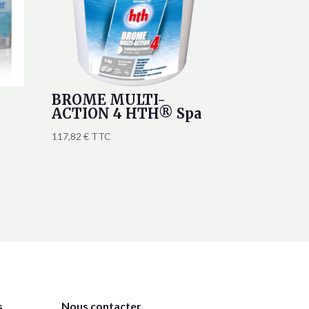
BROME MULTI-
ACTION 4 HTH® Spa
117,82
€
TTC
s
Nous contacter