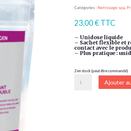
Catégories :
Nettoyage spa
,
Pr
23,00
€
TTC
– Unidose liquide
– Sachet flexible et r
contact avec le produ
– Plus pratique : un
2 en stock (peut être commandé)
quantité
Ajouter au
de
CLARIFIANT
EAU
TROUBLE
Spa