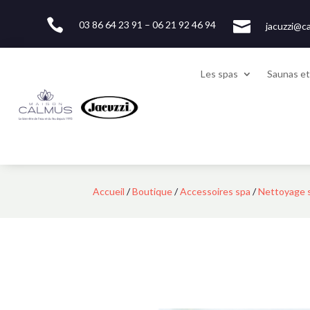


03 86 64 23 91 – 06 21 92 46 94
jacuzzi@ca
Les spas
Saunas e
Accueil
/
Boutique
/
Accessoires spa
/
Nettoyage 